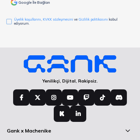
Google İle Bağlan
Üyelik koşullarını
,
KVKK sözleşmesini
ve
Gizlilik politikasını
kabul
ediyorum.
Yenilikçi, Dijital, Rakipsiz.
Gank x Machenike