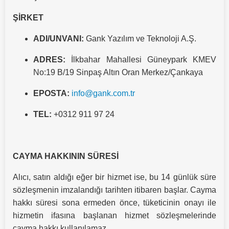
ŞİRKET
ADI/UNVANI:
Gank Yazılım ve Teknoloji A.Ş.
ADRES:
İlkbahar Mahallesi Güneypark KMEV
No:19 B/19 Sinpaş Altın Oran Merkez/Çankaya
EPOSTA:
info@gank.com.tr
TEL:
+0312 911 97 24
CAYMA HAKKININ SÜRESİ
Alıcı, satın aldığı eğer bir hizmet ise, bu 14 günlük süre
sözleşmenin imzalandığı tarihten itibaren başlar. Cayma
hakkı süresi sona ermeden önce, tüketicinin onayı ile
hizmetin ifasına başlanan hizmet sözleşmelerinde
cayma hakkı kullanılamaz.