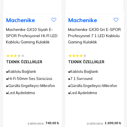
Machenike
Machenike
Machenike GX10 Siyah E-
Machenike GX30 Gri E-SPOR
SPOR Profesyonel HI-FI LED
Profesyonel 7.1 LED Kablolu
Kablolu Gaming Kulaklık
Gaming Kulaklık
★
★
★
★
★
★
★
★
★
★
TEKNİK ÖZELLİKLER
TEKNİK ÖZELLİKLER
Kablolu Bağlantı
Kablolu Bağlantı
Hi-Fi 50mm Ses Sürücüsü
7.1 Surround
Gürültü Engelleyici Mikrofon
Gürültü Engelleyici Mikrofon
Led Aydınlatma
Led Aydınlatma
749,00 ₺
1.699,00 ₺
1.899,00 ₺
2.299,00 ₺