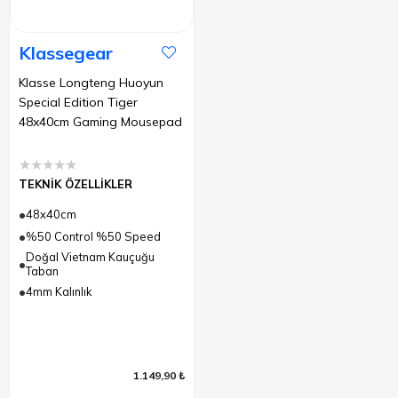
Klassegear
Klasse Longteng Huoyun
Special Edition Tiger
48x40cm Gaming Mousepad
★
★
★
★
★
TEKNİK ÖZELLİKLER
48x40cm
%50 Control %50 Speed
Doğal Vietnam Kauçuğu
Taban
4mm Kalınlık
1.149,90 ₺