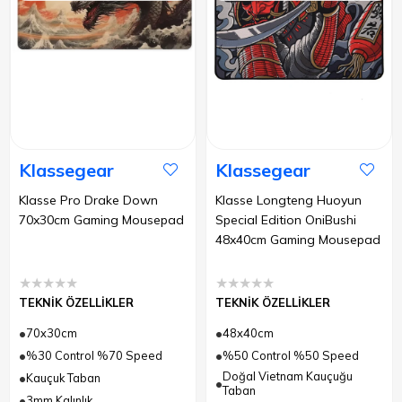
Klassegear
Klassegear
Klasse Pro Drake Down
Klasse Longteng Huoyun
70x30cm Gaming Mousepad
Special Edition OniBushi
48x40cm Gaming Mousepad
★
★
★
★
★
★
★
★
★
★
TEKNİK ÖZELLİKLER
TEKNİK ÖZELLİKLER
70x30cm
48x40cm
%30 Control %70 Speed
%50 Control %50 Speed
Doğal Vietnam Kauçuğu
Kauçuk Taban
Taban
3mm Kalınlık