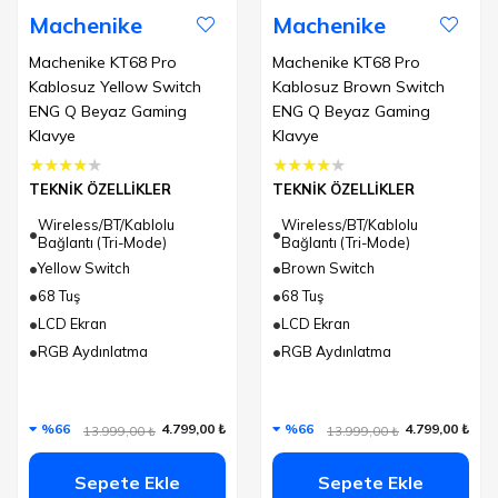
Machenike
Machenike
Machenike KT68 Pro
Machenike KT68 Pro
Kablosuz Yellow Switch
Kablosuz Brown Switch
ENG Q Beyaz Gaming
ENG Q Beyaz Gaming
Klavye
Klavye
★
★
★
★
★
★
★
★
★
★
TEKNİK ÖZELLİKLER
TEKNİK ÖZELLİKLER
Wireless/BT/Kablolu
Wireless/BT/Kablolu
Bağlantı (Tri-Mode)
Bağlantı (Tri-Mode)
Yellow Switch
Brown Switch
68 Tuş
68 Tuş
LCD Ekran
LCD Ekran
RGB Aydınlatma
RGB Aydınlatma
%66
4.799,00 ₺
%66
4.799,00 ₺
13.999,00 ₺
13.999,00 ₺
Sepete Ekle
Sepete Ekle