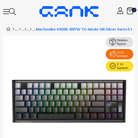
0
Stoktan
Teslim
Hızlı
Gönderi
2 Yıl
Garanti