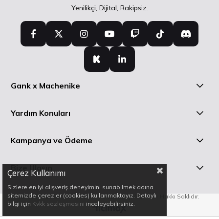
Yenilikçi, Dijital, Rakipsiz.
Gank x Machenike
Yardım Konuları
Kampanya ve Ödeme
Bize Ulaşın
Çerez Kullanımı
Sizlere en iyi alışveriş deneyimini sunabilmek adına
sitemizde çerezler (cookies) kullanmaktayız. Detaylı
GANK © 2025 Gank Yazılım ve Teknoloji A.Ş - Her Hakkı Saklıdır.
bilgi için
Kvkk sözleşmesini
inceleyebilirsiniz.