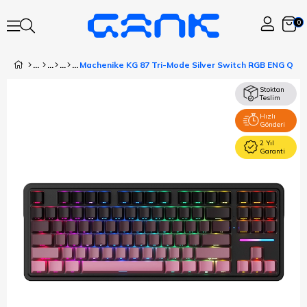
0
Stoktan
Teslim
Hızlı
Gönderi
2 Yıl
Garanti