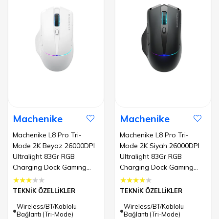
Machenike
Machenike
Machenike L8 Pro Tri-
Machenike L8 Pro Tri-
Mode 2K Beyaz 26000DPI
Mode 2K Siyah 26000DPI
Ultralight 83Gr RGB
Ultralight 83Gr RGB
Charging Dock Gaming
Charging Dock Gaming
Mouse
Mouse
★
★
★
★
★
★
★
★
★
★
TEKNİK ÖZELLİKLER
TEKNİK ÖZELLİKLER
Wireless/BT/Kablolu
Wireless/BT/Kablolu
Bağlantı (Tri-Mode)
Bağlantı (Tri-Mode)