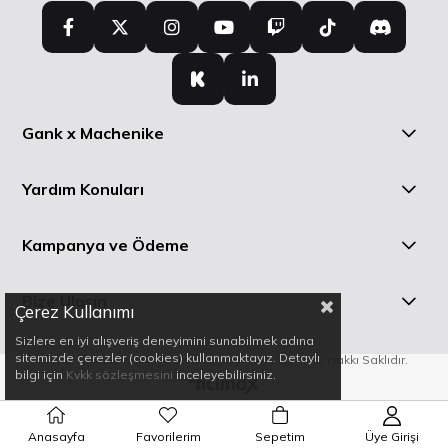
Gank x Machenike
Yardım Konuları
Kampanya ve Ödeme
Bize Ulaşın
Çerez Kullanımı
Sizlere en iyi alışveriş deneyimini sunabilmek adına
sitemizde çerezler (cookies) kullanmaktayız. Detaylı
GANK © 2025 Gank Yazılım ve Teknoloji A.Ş - Her Hakkı Saklıdır.
bilgi için
Kvkk sözleşmesini
inceleyebilirsiniz.
Anasayfa
Favorilerim
Sepetim
Üye Girişi