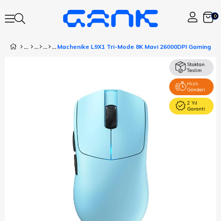
0
Machenike L9X1 Tri-Mode 8K Mavi 26000DPI Gaming M
Stoktan
Teslim
Hızlı
Gönderi
2 Yıl
Garanti