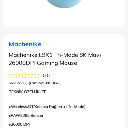
Machenike
Machenike L9X1 Tri-Mode 8K Mavi
26000DPI Gaming Mouse
0.0
Stok Kodu
(L9X1-WL-8K-Blue)
TEKNİK ÖZELLİKLER
Wireless/BT/Kablolu Bağlantı (Tri-Mode)
PAW3395 Sensör
26000 DPI