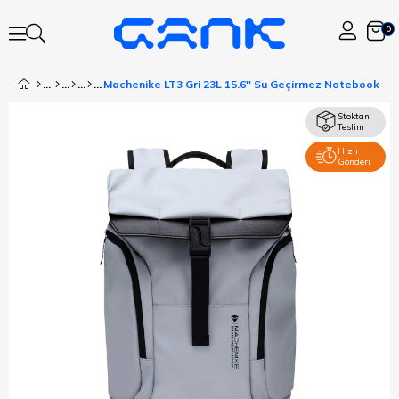
0
Machenike LT3 Gri 23L 15.6'' Su Geçirmez Notebook Sır
Stoktan
Teslim
Hızlı
Gönderi