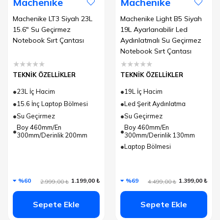
Machenike
Machenike
Machenike LT3 Siyah 23L
Machenike Light B5 Siyah
15.6" Su Geçirmez
19L Ayarlanabilir Led
Notebook Sırt Çantası
Aydınlatmalı Su Geçirmez
Notebook Sırt Çantası
★
★
★
★
★
★
★
★
★
★
TEKNİK ÖZELLİKLER
TEKNİK ÖZELLİKLER
23L İç Hacim
19L İç Hacim
15.6 İnç Laptop Bölmesi
Led Şerit Aydınlatma
Su Geçirmez
Su Geçirmez
Boy 460mm/En
Boy 460mm/En
300mm/Derinlik 200mm
300mm/Derinlik 130mm
Laptop Bölmesi
%60
1.199,00 ₺
%69
1.399,00 ₺
2.999,00 ₺
4.499,00 ₺
Sepete Ekle
Sepete Ekle