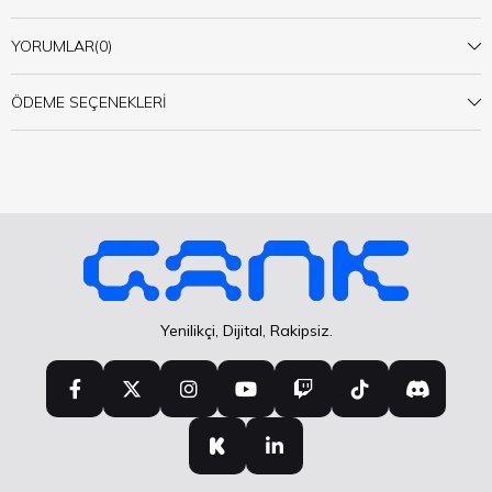
YORUMLAR
(0)
ÖDEME SEÇENEKLERI
Yenilikçi, Dijital, Rakipsiz.