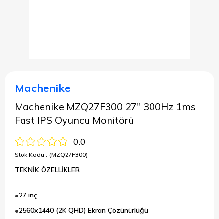
Machenike
Machenike MZQ27F300 27'' 300Hz 1ms
Fast IPS Oyuncu Monitörü
0.0
Stok Kodu
(MZQ27F300)
TEKNİK ÖZELLİKLER
27 inç
2560x1440 (2K QHD) Ekran Çözünürlüğü