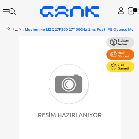
0
Machenike MZQ27F300 27'' 300Hz 1ms Fast IPS Oyuncu Monit
Stoktan
Teslim
Hızlı
Gönderi
2 Yıl
Garanti