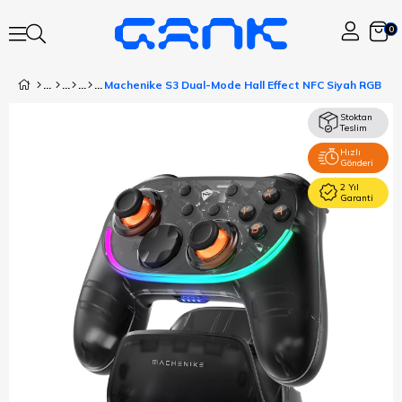
0
Stoktan
Teslim
Hızlı
Gönderi
2 Yıl
Garanti