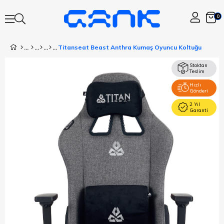
0
Titanseat Beast Anthra Kumaş Oyuncu Koltuğu
Stoktan
Teslim
Hızlı
Gönderi
2 Yıl
Garanti